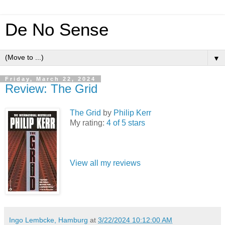
De No Sense
▼
Friday, March 22, 2024
Review: The Grid
The Grid
by
Philip Kerr
My rating:
4 of 5 stars
View all my reviews
Ingo Lembcke, Hamburg
at
3/22/2024 10:12:00 AM