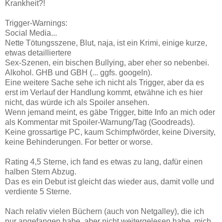
Krankheit?!
Trigger-Warnings:
Social Media...
Nette Tötungsszene, Blut, naja, ist ein Krimi, einige kurze,
etwas detailliertere
Sex-Szenen, ein bischen Bullying, aber eher so nebenbei.
Alkohol. GHB und GBH (... ggfs. googeln).
Eine weitere Sache sehe ich nicht als Trigger, aber da es
erst im Verlauf der Handlung kommt, etwähne ich es hier
nicht, das würde ich als Spoiler ansehen.
Wenn jemand meint, es gäbe Trigger, bitte Info an mich oder
als Kommentar mit Spoiler-Warnung/Tag (Goodreads).
Keine grossartige PC, kaum Schimpfwörder, keine Diversity,
keine Behinderungen. For better or worse.
Rating 4,5 Sterne, ich fand es etwas zu lang, dafür einen
halben Stern Abzug.
Das es ein Debut ist gleicht das wieder aus, damit volle und
verdiente 5 Sterne.
Nach relativ vielen Büchern (auch von Netgalley), die ich
nur angefangen habe, aber nicht weitergelesen habe, mich