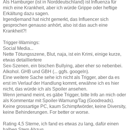
Als Hamburger (ist in Norddeutschland) ist Influenza für
mich eine Krankheit, aber ich würde Grippe oder heftige
Erkältung dazu sagen.
Irgendjemand hat nicht gemerkt, das Influencer sich
gesprochen genauso anhört, also ist das auch eine
Krankheit?!
Trigger-Warnings:
Social Media...
Nette Tötungsszene, Blut, naja, ist ein Krimi, einige kurze,
etwas detailliertere
Sex-Szenen, ein bischen Bullying, aber eher so nebenbei.
Alkohol. GHB und GBH (... ggfs. googeln).
Eine weitere Sache sehe ich nicht als Trigger, aber da es
erst im Verlauf der Handlung kommt, erwähne ich es hier
nicht, das würde ich als Spoiler ansehen.
Wenn jemand meint, es gäbe Trigger, bitte Info an mich oder
als Kommentar mit Spoiler-Warnung/Tag (Goodreads).
Keine grossartige PC, kaum Schimpfwörder, keine Diversity,
keine Behinderungen. For better or worse.
Rating 4,5 Sterne, ich fand es etwas zu lang, dafür einen
halben Stern Abzug.