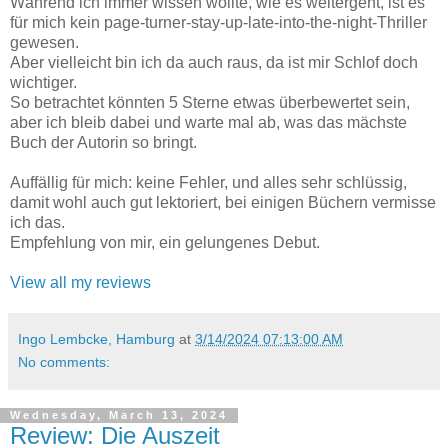
Während ich immer wissen wollte, wie es weitergeht, ist es
für mich kein page-turner-stay-up-late-into-the-night-Thriller
gewesen.
Aber vielleicht bin ich da auch raus, da ist mir Schlof doch
wichtiger.
So betrachtet könnten 5 Sterne etwas überbewertet sein,
aber ich bleib dabei und warte mal ab, was das mächste
Buch der Autorin so bringt.
Auffällig für mich: keine Fehler, und alles sehr schlüssig,
damit wohl auch gut lektoriert, bei einigen Büchern vermisse
ich das.
Empfehlung von mir, ein gelungenes Debut.
View all my reviews
Ingo Lembcke, Hamburg
at
3/14/2024 07:13:00 AM
No comments:
Wednesday, March 13, 2024
Review: Die Auszeit