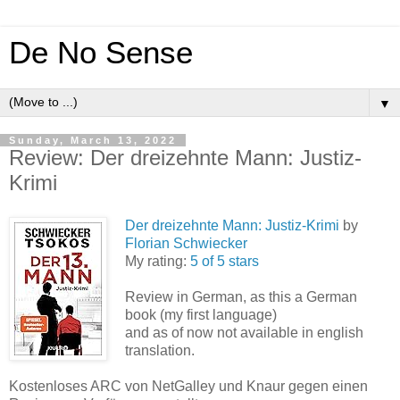
De No Sense
▼
Sunday, March 13, 2022
Review: Der dreizehnte Mann: Justiz-
Krimi
Der dreizehnte Mann: Justiz-Krimi
by
Florian Schwiecker
My rating:
5 of 5 stars
Review in German, as this a German
book (my first language)
and as of now not available in english
translation.
Kostenloses ARC von NetGalley und Knaur gegen einen