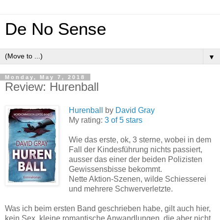
De No Sense
▼
Monday, May 7, 2018
Review: Hurenball
Hurenball
by
David Gray
My rating:
3 of 5 stars
Wie das erste, ok, 3 sterne, wobei in dem
Fall der Kindesführung nichts passiert,
ausser das einer der beiden Polizisten
Gewissensbisse bekommt.
Nette Aktion-Szenen, wilde Schiesserei
und mehrere Schwerverletzte.
Was ich beim ersten Band geschrieben habe, gilt auch hier,
kein Sex, kleine romantische Anwandlungen, die aber nicht